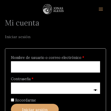
Ir
al
contenido
Mi cuenta
Iniciar sesión
Requerido
Nombre de usuario o correo electrónico
*
Requerido
Contraseña
*
Recordarme
Iniciar sesión